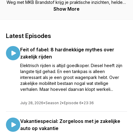
Weg met MKB Brandstof krijg je praktische inzichten, heldere
uitleg en direct toepasbare tips voor iedere zakelijke
Show More
kilometer.
Latest Episodes
Feit of fabel: 8 hardnekkige mythes over
zakelijk rijden
Elektrisch rijden is altijd goedkoper. Diesel heeft zijn
langste tijd gehad. En een tankpas is alleen
interessant als je een groot wagenpark hebt. Over
zakelijke mobiliteit bestaan nogal wat stellige
verhalen. Maar hoeveel daarvan klopt werkeli...
July 28, 2026
•
Season 2
•
Episode 6
•
23:36
Vakantiespecial: Zorgeloos met je zakelijke
auto op vakantie